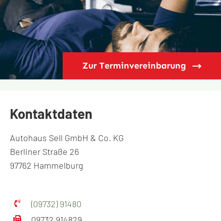
Zur Terminvereinbarung
Kontaktdaten
Autohaus Sell GmbH & Co. KG
Berliner Straße 26
97762 Hammelburg
(09732) 91480
09732 914829